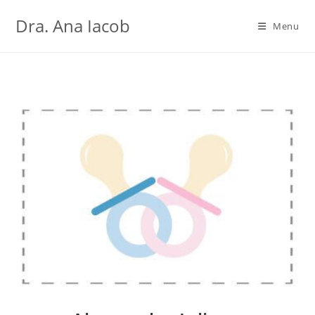
Ir
Dra. Ana Iacob
para
Menu
o
conteúdo