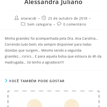
Alessandra Juliano
Autor
Post
anaiacob
25 de outubro de 2018
do
publicado:
Categoria
Comentários
Sem categoria
0 comentário
post:
do
do
post:
post:
Minha gravidez foi acompanhada pela Dra. Ana Carolina…
Correndo tudo bem, ela sempre disponível para todas
dúvidas que surgem… Mesmo sendo a segunda
gravidez….rsrsrs… E para aquela bolsa que estoura ás 4h da
madrugada… Só tenho a agradecer!!!
VOCÊ TAMBÉM PODE GOSTAR