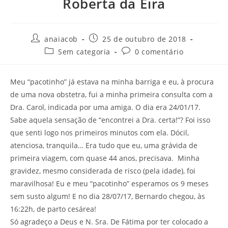
Roberta da Eira
Autor
Post
anaiacob
25 de outubro de 2018
do
publicado:
Categoria
Comentários
Sem categoria
0 comentário
post:
do
do
post:
post:
Meu “pacotinho” já estava na minha barriga e eu, à procura
de uma nova obstetra, fui a minha primeira consulta com a
Dra. Carol, indicada por uma amiga. O dia era 24/01/17.
Sabe aquela sensação de “encontrei a Dra. certa!”? Foi isso
que senti logo nos primeiros minutos com ela. Dócil,
atenciosa, tranquila… Era tudo que eu, uma grávida de
primeira viagem, com quase 44 anos, precisava. Minha
gravidez, mesmo considerada de risco (pela idade), foi
maravilhosa! Eu e meu “pacotinho” esperamos os 9 meses
sem susto algum! E no dia 28/07/17, Bernardo chegou, às
16:22h, de parto cesárea!
Só agradeço a Deus e N. Sra. De Fátima por ter colocado a