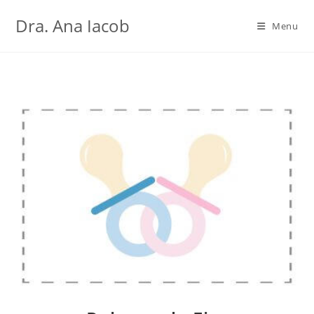
Ir
Dra. Ana Iacob
para
Menu
o
conteúdo